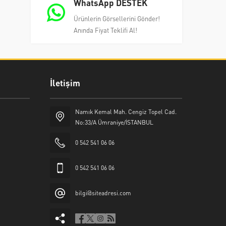
WhatsApp DESTEK
Ürünlerin Görsellerini Gönder!
Anında Fiyat Teklifi Al!
İletişim
Namık Kemal Mah. Cengiz Topel Cad.
No:33/A Ümraniye/İSTANBUL
0 542 541 06 06
0 542 541 06 06
bilgi@siteadresi.com