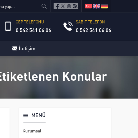
CEP TELEFONU
SABİT TELEFON
0 542 541 06 06
0 542 541 06 06
İletişim
Etiketlenen Konular
MENÜ
Kurumsal