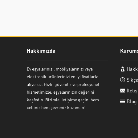
Hakkımızda
Kurums
Hakk
Ev eşyalarınızı, mobilyalarınızı veya
Ayşe Yılmaz
elektronik ürünlerinizi en iyi fiyatlarla
Sıkça
alıyoruz. Hızlı, güvenilir ve profesyonel
İleti
hizmetimizle, eşyalarınızın değerini
keşfedin. Bizimle iletişime geçin, hem
Blog
cebiniz hem çevreniz kazansın!
Cevap Yaz