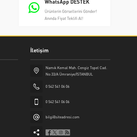
WhatsApp DESTEK
Ürünlerin Görsellerini Gönder!
Anında Fiyat Teklifi Al!
İletişim
Namık Kemal Mah. Cengiz Topel Cad.
No:33/A Ümraniye/İSTANBUL
0 542 541 06 06
0 542 541 06 06
bilgi@siteadresi.com