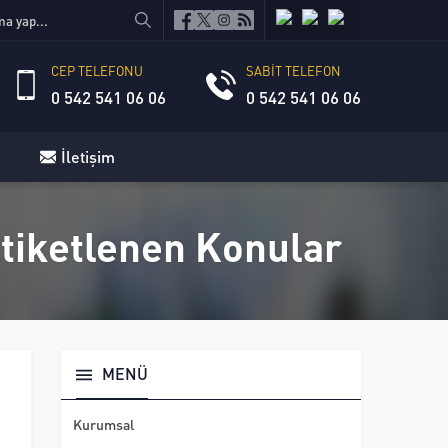
CEP TELEFONU
SABİT TELEFON
0 542 541 06 06
0 542 541 06 06
İletişim
Etiketlenen Konular
MENÜ
Kurumsal