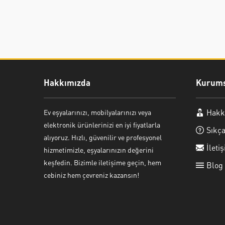
Hakkımızda
Kurums
Hakk
Ev eşyalarınızı, mobilyalarınızı veya
Ayşe Yılmaz
elektronik ürünlerinizi en iyi fiyatlarla
Sıkça
alıyoruz. Hızlı, güvenilir ve profesyonel
İleti
hizmetimizle, eşyalarınızın değerini
keşfedin. Bizimle iletişime geçin, hem
Blog
cebiniz hem çevreniz kazansın!
Cevap Yaz