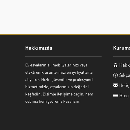
Hakkımızda
Kurums
Hakk
Ev eşyalarınızı, mobilyalarınızı veya
Ayşe Yılmaz
elektronik ürünlerinizi en iyi fiyatlarla
Sıkça
alıyoruz. Hızlı, güvenilir ve profesyonel
İleti
hizmetimizle, eşyalarınızın değerini
keşfedin. Bizimle iletişime geçin, hem
Blog
cebiniz hem çevreniz kazansın!
Cevap Yaz