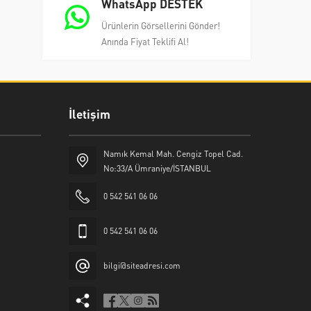
WhatsApp DESTEK
Ürünlerin Görsellerini Gönder!
Anında Fiyat Teklifi Al!
İletişim
Namık Kemal Mah. Cengiz Topel Cad.
No:33/A Ümraniye/İSTANBUL
0 542 541 06 06
0 542 541 06 06
bilgi@siteadresi.com