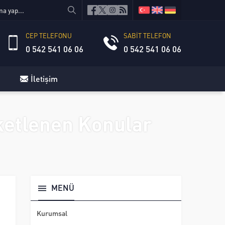
CEP TELEFONU
SABİT TELEFON
0 542 541 06 06
0 542 541 06 06
İletişim
iketlenen Konular
MENÜ
Kurumsal