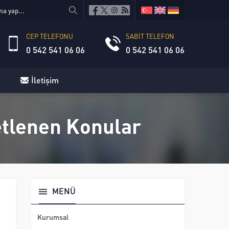
CEP TELEFONU
SABİT TELEFON
0 542 541 06 06
0 542 541 06 06
İletişim
ketlenen Konular
MENÜ
Kurumsal