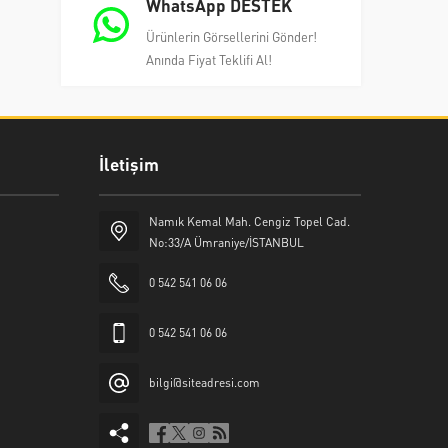
WhatsApp DESTEK
Ürünlerin Görsellerini Gönder!
Anında Fiyat Teklifi Al!
İletişim
Namık Kemal Mah. Cengiz Topel Cad.
No:33/A Ümraniye/İSTANBUL
0 542 541 06 06
0 542 541 06 06
bilgi@siteadresi.com