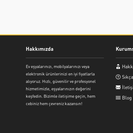
Hakkımızda
Kurums
Hakk
Ev eşyalarınızı, mobilyalarınızı veya
Ayşe Yılmaz
elektronik ürünlerinizi en iyi fiyatlarla
Sıkça
alıyoruz. Hızlı, güvenilir ve profesyonel
İleti
hizmetimizle, eşyalarınızın değerini
keşfedin. Bizimle iletişime geçin, hem
Blog
cebiniz hem çevreniz kazansın!
Cevap Yaz