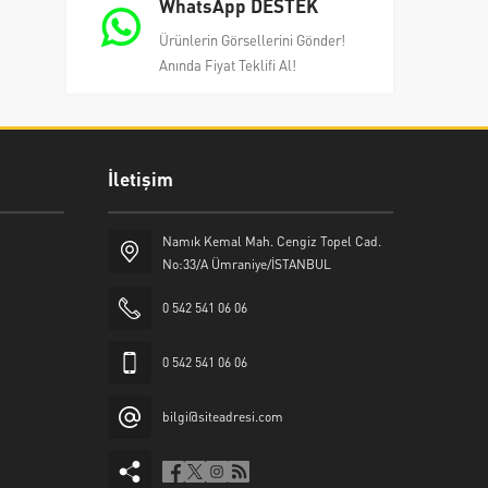
WhatsApp DESTEK
Ürünlerin Görsellerini Gönder!
Anında Fiyat Teklifi Al!
İletişim
Namık Kemal Mah. Cengiz Topel Cad.
No:33/A Ümraniye/İSTANBUL
0 542 541 06 06
0 542 541 06 06
bilgi@siteadresi.com