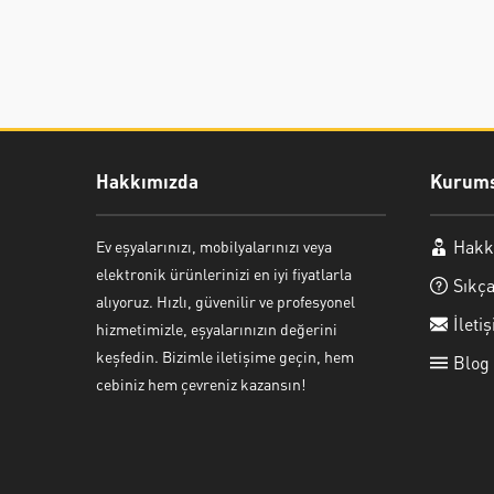
Hakkımızda
Kurums
Hakk
Ev eşyalarınızı, mobilyalarınızı veya
Ayşe Yılmaz
elektronik ürünlerinizi en iyi fiyatlarla
Sıkça
alıyoruz. Hızlı, güvenilir ve profesyonel
İleti
hizmetimizle, eşyalarınızın değerini
keşfedin. Bizimle iletişime geçin, hem
Blog
cebiniz hem çevreniz kazansın!
Cevap Yaz