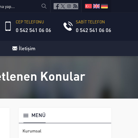
CEP TELEFONU
SABİT TELEFON
0 542 541 06 06
0 542 541 06 06
İletişim
ketlenen Konular
MENÜ
Kurumsal