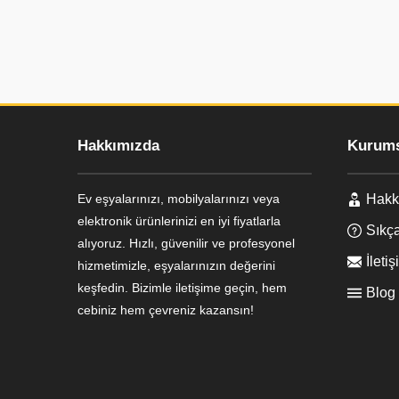
Hakkımızda
Kurums
Ev eşyalarınızı, mobilyalarınızı veya
Hakk
Ayşe Yılmaz
elektronik ürünlerinizi en iyi fiyatlarla
Sıkça
alıyoruz. Hızlı, güvenilir ve profesyonel
İletiş
hizmetimizle, eşyalarınızın değerini
keşfedin. Bizimle iletişime geçin, hem
Blog
cebiniz hem çevreniz kazansın!
Cevap Yaz