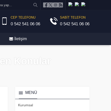
CEP TELEFONU
SABİT TELEFON
0 542 541 06 06
0 542 541 06 06
İletişim
enen Konular
MENÜ
Kurumsal