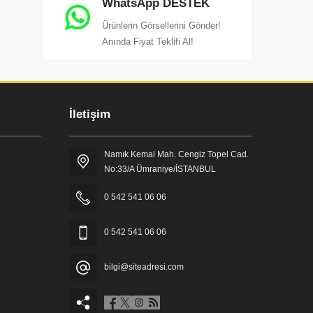
WhatsApp DESTEK
Ürünlerin Görsellerini Gönder!
Anında Fiyat Teklifi Al!
İletişim
Namık Kemal Mah. Cengiz Topel Cad.
No:33/A Ümraniye/İSTANBUL
0 542 541 06 06
0 542 541 06 06
bilgi@siteadresi.com