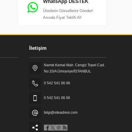
WhatsApp DESTEK
Ürünlerin Görsellerini Gönder!
Anında Fiyat Teklifi Al!
İletişim
Namık Kemal Mah. Cengiz Topel Cad.
No:33/A Ümraniye/İSTANBUL
0 542 541 06 06
0 542 541 06 06
bilgi@siteadresi.com