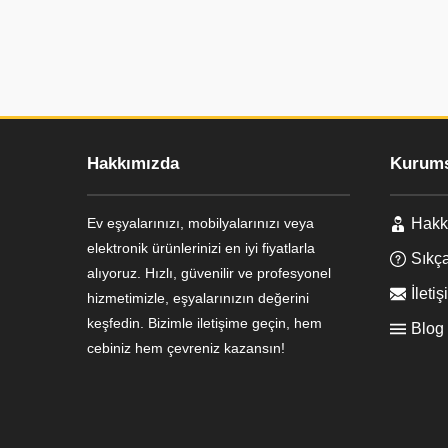
Hakkımızda
Kurums
Ev eşyalarınızı, mobilyalarınızı veya
Hakk
Ayşe Yılmaz
elektronik ürünlerinizi en iyi fiyatlarla
Sıkça
alıyoruz. Hızlı, güvenilir ve profesyonel
İletiş
hizmetimizle, eşyalarınızın değerini
keşfedin. Bizimle iletişime geçin, hem
Blog
cebiniz hem çevreniz kazansın!
Cevap Yaz