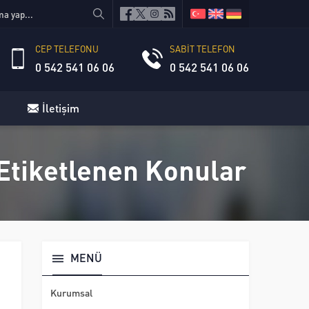
CEP TELEFONU
SABİT TELEFON
0 542 541 06 06
0 542 541 06 06
İletişim
 Etiketlenen Konular
MENÜ
Kurumsal