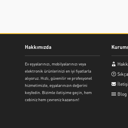
Hakkımızda
Kurums
Hakk
Ev eşyalarınızı, mobilyalarınızı veya
Ayşe Yılmaz
elektronik ürünlerinizi en iyi fiyatlarla
Sıkça
alıyoruz. Hızlı, güvenilir ve profesyonel
İleti
hizmetimizle, eşyalarınızın değerini
keşfedin. Bizimle iletişime geçin, hem
Blog
cebiniz hem çevreniz kazansın!
Cevap Yaz