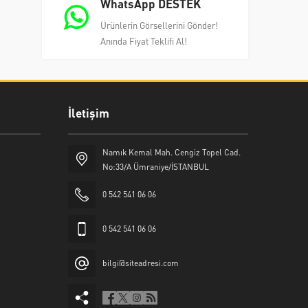
WhatsApp DESTEK
Ürünlerin Görsellerini Gönder!
Anında Fiyat Teklifi Al!
İletişim
Namık Kemal Mah. Cengiz Topel Cad.
No:33/A Ümraniye/İSTANBUL
0 542 541 06 06
0 542 541 06 06
bilgi@siteadresi.com