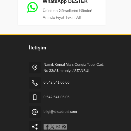
WhatsApp DESTEK
Ürünlerin Görsellerini Gönder!
Anında Fiyat Teklifi Al!
İletişim
Namık Kemal Mah. Cengiz Topel Cad.
No:33/A Ümraniye/İSTANBUL
0 542 541 06 06
0 542 541 06 06
bilgi@siteadresi.com