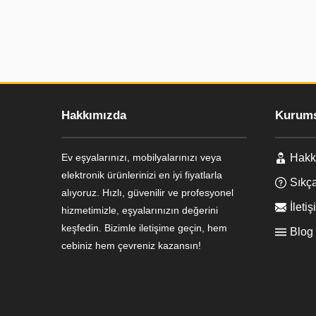
Hakkımızda
Kurums
Ev eşyalarınızı, mobilyalarınızı veya
Hakk
Ayşe Yılmaz
elektronik ürünlerinizi en iyi fiyatlarla
Sıkça
alıyoruz. Hızlı, güvenilir ve profesyonel
İletiş
hizmetimizle, eşyalarınızın değerini
keşfedin. Bizimle iletişime geçin, hem
Blog
cebiniz hem çevreniz kazansın!
Cevap Yaz