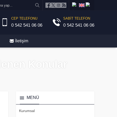
CEP TELEFONU
SABİT TELEFON
0 542 541 06 06
0 542 541 06 06
İletişim
tlenen Konular
MENÜ
Kurumsal