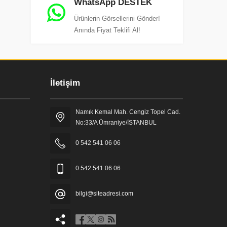
WhatsApp DESTEK
Ürünlerin Görsellerini Gönder!
Anında Fiyat Teklifi Al!
İletişim
Namık Kemal Mah. Cengiz Topel Cad.
No:33/A Ümraniye/İSTANBUL
0 542 541 06 06
0 542 541 06 06
bilgi@siteadresi.com