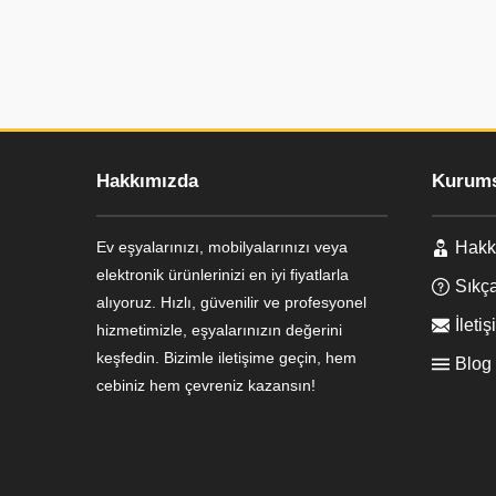
Hakkımızda
Kurums
Ev eşyalarınızı, mobilyalarınızı veya
Hakk
Ayşe Yılmaz
elektronik ürünlerinizi en iyi fiyatlarla
Sıkça
alıyoruz. Hızlı, güvenilir ve profesyonel
İletiş
hizmetimizle, eşyalarınızın değerini
keşfedin. Bizimle iletişime geçin, hem
Blog
cebiniz hem çevreniz kazansın!
Cevap Yaz