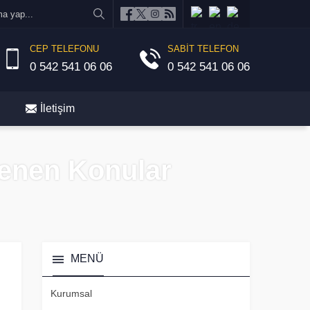
CEP TELEFONU
SABİT TELEFON
0 542 541 06 06
0 542 541 06 06
İletişim
tlenen Konular
MENÜ
Kurumsal