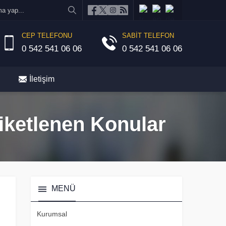
CEP TELEFONU
SABİT TELEFON
0 542 541 06 06
0 542 541 06 06
İletişim
tiketlenen Konular
MENÜ
Kurumsal