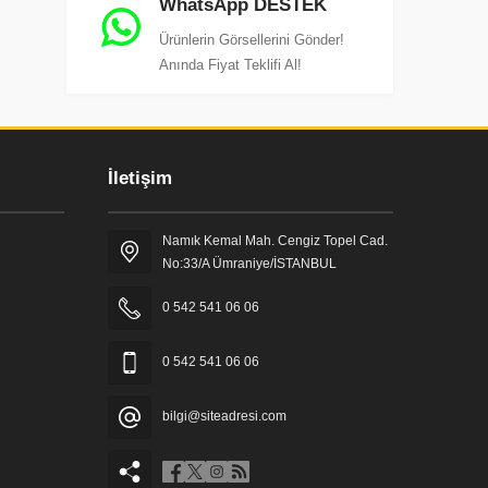
WhatsApp DESTEK
Ürünlerin Görsellerini Gönder!
Anında Fiyat Teklifi Al!
İletişim
Namık Kemal Mah. Cengiz Topel Cad.
No:33/A Ümraniye/İSTANBUL
0 542 541 06 06
0 542 541 06 06
bilgi@siteadresi.com