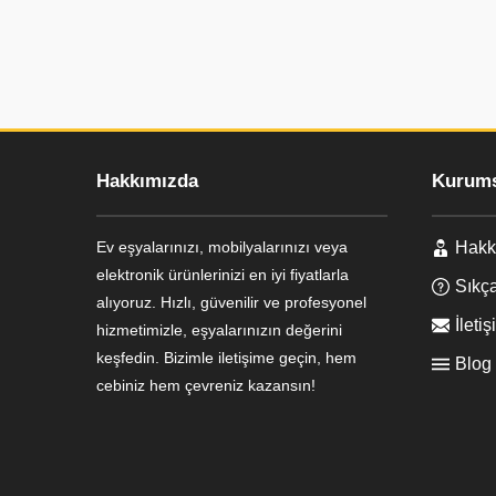
Hakkımızda
Kurums
Ev eşyalarınızı, mobilyalarınızı veya
Hakk
Ayşe Yılmaz
elektronik ürünlerinizi en iyi fiyatlarla
Sıkça
alıyoruz. Hızlı, güvenilir ve profesyonel
İletiş
hizmetimizle, eşyalarınızın değerini
keşfedin. Bizimle iletişime geçin, hem
Blog
cebiniz hem çevreniz kazansın!
Cevap Yaz