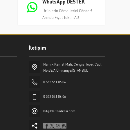
WhatsApp DESTEK
Ürünlerin Görsellerini Gönder!
Anında Fiyat Teklifi Al!
İletişim
Namık Kemal Mah. Cengiz Topel Cad.
No:33/A Ümraniye/İSTANBUL
0 542 541 06 06
0 542 541 06 06
bilgi@siteadresi.com