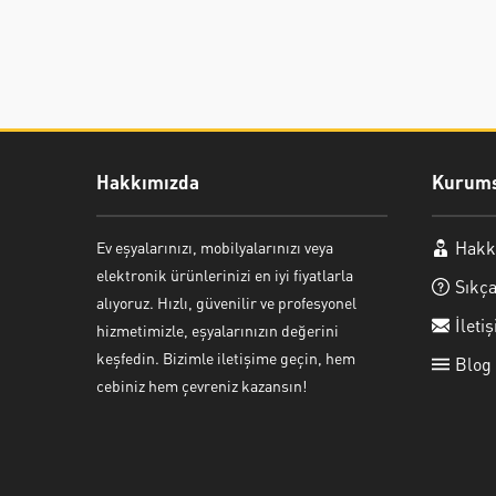
Hakkımızda
Kurums
Hakk
Ev eşyalarınızı, mobilyalarınızı veya
Ayşe Yılmaz
elektronik ürünlerinizi en iyi fiyatlarla
Sıkça
alıyoruz. Hızlı, güvenilir ve profesyonel
İleti
hizmetimizle, eşyalarınızın değerini
keşfedin. Bizimle iletişime geçin, hem
Blog
cebiniz hem çevreniz kazansın!
Cevap Yaz