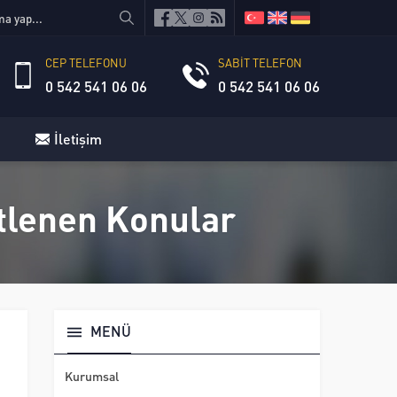
CEP TELEFONU
SABİT TELEFON
0 542 541 06 06
0 542 541 06 06
İletişim
etlenen Konular
MENÜ
Kurumsal