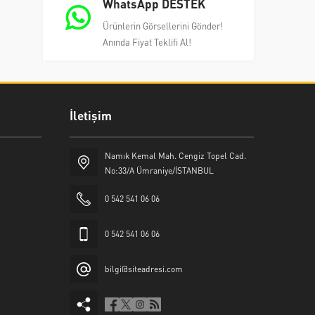
WhatsApp DESTEK
Ürünlerin Görsellerini Gönder!
Anında Fiyat Teklifi Al!
İletişim
Namık Kemal Mah. Cengiz Topel Cad.
No:33/A Ümraniye/İSTANBUL
0 542 541 06 06
0 542 541 06 06
bilgi@siteadresi.com