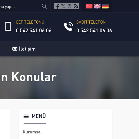
CEP TELEFONU
SABİT TELEFON
0 542 541 06 06
0 542 541 06 06
İletişim
nen Konular
MENÜ
Kurumsal