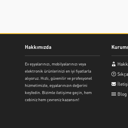
Hakkımızda
Kurums
Hakk
Ev eşyalarınızı, mobilyalarınızı veya
Ayşe Yılmaz
elektronik ürünlerinizi en iyi fiyatlarla
Sıkça
alıyoruz. Hızlı, güvenilir ve profesyonel
İleti
hizmetimizle, eşyalarınızın değerini
keşfedin. Bizimle iletişime geçin, hem
Blog
cebiniz hem çevreniz kazansın!
Cevap Yaz