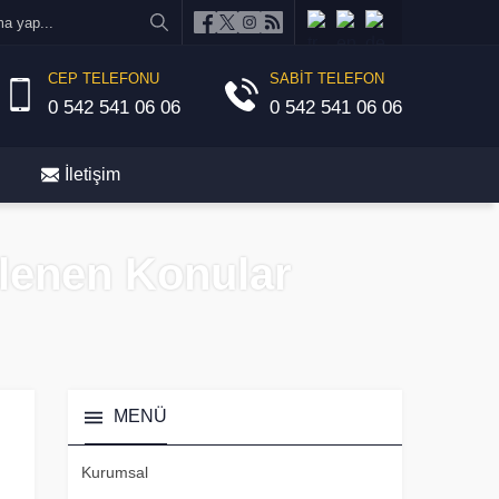
CEP TELEFONU
SABİT TELEFON
0 542 541 06 06
0 542 541 06 06
İletişim
etlenen Konular
MENÜ
Kurumsal