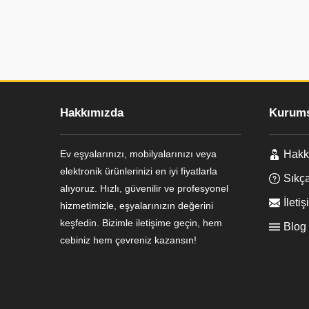
Hakkımızda
Kurums
Ev eşyalarınızı, mobilyalarınızı veya
Hakk
Ayşe Yılmaz
elektronik ürünlerinizi en iyi fiyatlarla
Sıkça
alıyoruz. Hızlı, güvenilir ve profesyonel
İletiş
hizmetimizle, eşyalarınızın değerini
keşfedin. Bizimle iletişime geçin, hem
Blog
cebiniz hem çevreniz kazansın!
Cevap Yaz