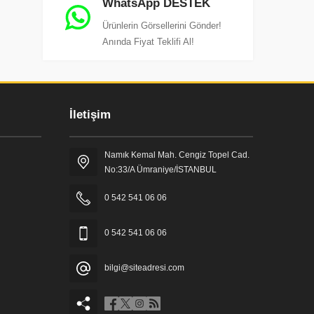
WhatsApp DESTEK
Ürünlerin Görsellerini Gönder!
Anında Fiyat Teklifi Al!
İletişim
Namık Kemal Mah. Cengiz Topel Cad.
No:33/A Ümraniye/İSTANBUL
0 542 541 06 06
0 542 541 06 06
bilgi@siteadresi.com