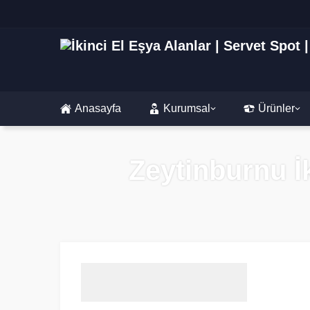
Anasayfa
Kurumsal
Ürünler
Zeytinburnu İk