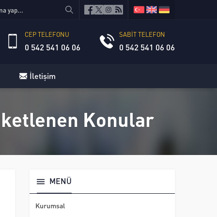
CEP TELEFONU
SABİT TELEFON
0 542 541 06 06
0 542 541 06 06
İletişim
tiketlenen Konular
MENÜ
Kurumsal