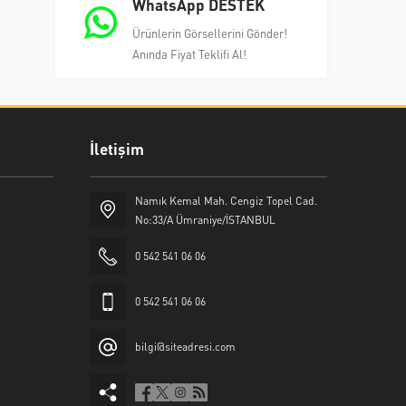
WhatsApp DESTEK
Ürünlerin Görsellerini Gönder!
Anında Fiyat Teklifi Al!
İletişim
Namık Kemal Mah. Cengiz Topel Cad.
No:33/A Ümraniye/İSTANBUL
0 542 541 06 06
0 542 541 06 06
bilgi@siteadresi.com