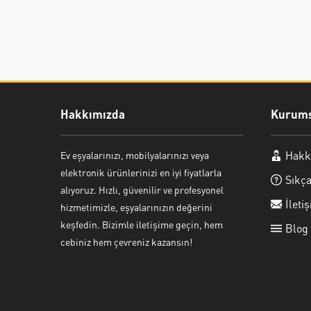
Hakkımızda
Kurums
Hakk
Ev eşyalarınızı, mobilyalarınızı veya
Ayşe Yılmaz
elektronik ürünlerinizi en iyi fiyatlarla
Sıkça
alıyoruz. Hızlı, güvenilir ve profesyonel
İleti
hizmetimizle, eşyalarınızın değerini
keşfedin. Bizimle iletişime geçin, hem
Blog
cebiniz hem çevreniz kazansın!
Cevap Yaz