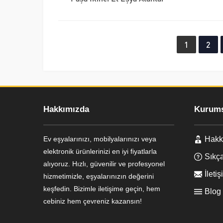
1
2
Hakkımızda
Kurums
Ev eşyalarınızı, mobilyalarınızı veya
Hakk
Ayşe Yılmaz
elektronik ürünlerinizi en iyi fiyatlarla
Sıkça
alıyoruz. Hızlı, güvenilir ve profesyonel
İletiş
hizmetimizle, eşyalarınızın değerini
keşfedin. Bizimle iletişime geçin, hem
Blog
cebiniz hem çevreniz kazansın!