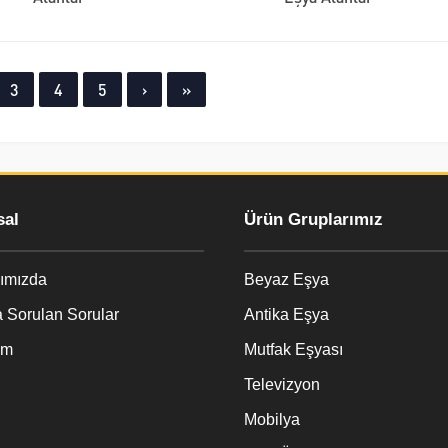
3
4
5
›
»
al
Ürün Gruplarımız
ımızda
Beyaz Eşya
 Sorulan Sorular
Antika Eşya
im
Mutfak Eşyası
Televizyon
Mobilya