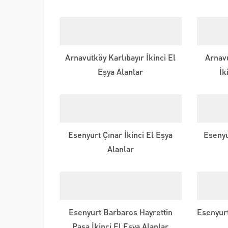
Arnavutköy Karlıbayır İkinci El
Arnav
Eşya Alanlar
İk
Esenyurt Çınar İkinci El Eşya
Esenyu
Alanlar
Esenyurt Barbaros Hayrettin
Esenyurt
Paşa İkinci El Eşya Alanlar