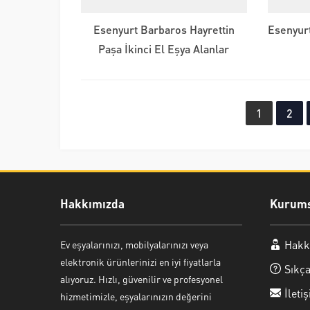
Esenyurt Barbaros Hayrettin
Esenyurt
Paşa İkinci El Eşya Alanlar
1
2
Hakkımızda
Kurums
Hakk
Ev eşyalarınızı, mobilyalarınızı veya
Ayşe Yılmaz
elektronik ürünlerinizi en iyi fiyatlarla
Sıkça
alıyoruz. Hızlı, güvenilir ve profesyonel
İleti
hizmetimizle, eşyalarınızın değerini