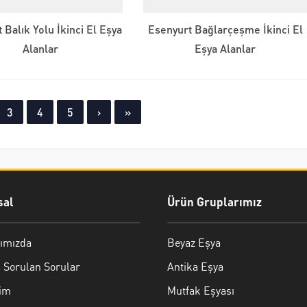
 Balık Yolu İkinci El Eşya
Esenyurt Bağlarçeşme İkinci El
Alanlar
Eşya Alanlar
3
4
5
›
»
al
Ürün Gruplarımız
ımızda
Beyaz Eşya
 Sorulan Sorular
Antika Eşya
şim
Mutfak Eşyası