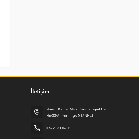
İletişim
Namık Kemal Mah. Cengiz Topel Cad.
No:33/A Ümraniye/İSTANBUL
0 542 541 06 06