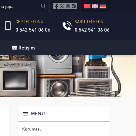
CEP TELEFONU
SABİT TELEFON
0 542 541 06 06
0 542 541 06 06
İletişim
MENÜ
Kurumsal