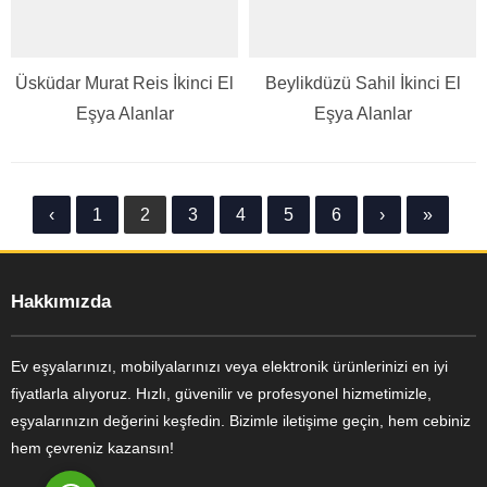
Üsküdar Murat Reis İkinci El
Beylikdüzü Sahil İkinci El
Eşya Alanlar
Eşya Alanlar
Ayşe Yılmaz
‹
1
2
3
4
5
6
›
»
Hakkımızda
Ev eşyalarınızı, mobilyalarınızı veya elektronik ürünlerinizi en iyi
fiyatlarla alıyoruz. Hızlı, güvenilir ve profesyonel hizmetimizle,
Cevap Yaz
eşyalarınızın değerini keşfedin. Bizimle iletişime geçin, hem cebiniz
hem çevreniz kazansın!