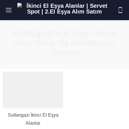
Sultangazi 2.El Koşu Bandı
Alan Yerler ile Etiketlenen
Konular
Sultangazi İkinci El Eşya
Alanlar