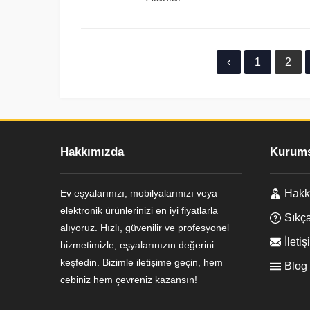
‹
1
2
Hakkımızda
Kurums
Ev eşyalarınızı, mobilyalarınızı veya
Hakk
Ayşe Yılmaz
elektronik ürünlerinizi en iyi fiyatlarla
Sıkça
alıyoruz. Hızlı, güvenilir ve profesyonel
İletiş
hizmetimizle, eşyalarınızın değerini
keşfedin. Bizimle iletişime geçin, hem
Blog
cebiniz hem çevreniz kazansın!