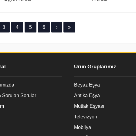
3
4
5
6
›
»
al
Ürün Gruplarımız
ımızda
Beyaz Eşya
 Sorulan Sorular
Antika Eşya
im
Mutfak Eşyası
Televizyon
Mobilya