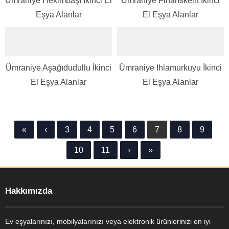
Ümraniye Hekimbaşı İkinci El
Ümraniye Finanskent İkinci
Eşya Alanlar
El Eşya Alanlar
Ümraniye Aşağıdudullu İkinci
Ümraniye Ihlamurkuyu İkinci
El Eşya Alanlar
El Eşya Alanlar
«
‹
3
4
5
6
7
8
9
Ayşe Yılmaz
10
11
›
»
Hakkımızda
Ev eşyalarınızı, mobilyalarınızı veya elektronik ürünlerinizi en iyi