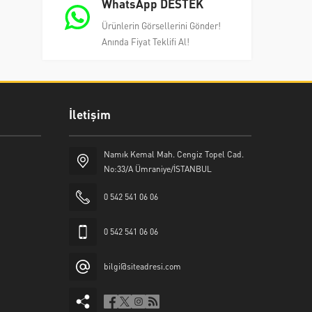
WhatsApp DESTEK
Ürünlerin Görsellerini Gönder!
Anında Fiyat Teklifi Al!
İletişim
Namık Kemal Mah. Cengiz Topel Cad.
No:33/A Ümraniye/İSTANBUL
0 542 541 06 06
0 542 541 06 06
bilgi@siteadresi.com