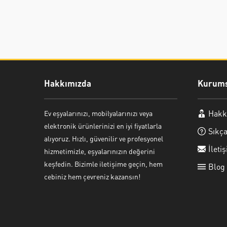
Hakkımızda
Kurums
Hakk
Ev eşyalarınızı, mobilyalarınızı veya
Ayşe Yılmaz
elektronik ürünlerinizi en iyi fiyatlarla
Sıkça
alıyoruz. Hızlı, güvenilir ve profesyonel
İleti
hizmetimizle, eşyalarınızın değerini
keşfedin. Bizimle iletişime geçin, hem
Blog
cebiniz hem çevreniz kazansın!
Cevap Yaz