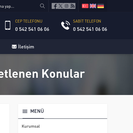
CEP TELEFONU
SABİT TELEFON
0 542 541 06 06
0 542 541 06 06
İletişim
ketlenen Konular
MENÜ
Kurumsal