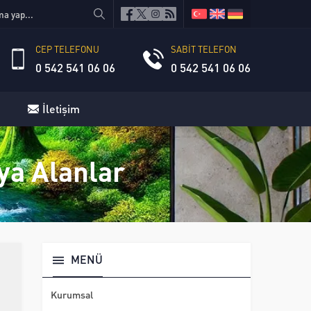
CEP TELEFONU
SABİT TELEFON
0 542 541 06 06
0 542 541 06 06
İletişim
ya Alanlar
MENÜ
Kurumsal