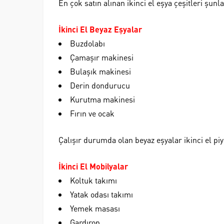
En çok satın alınan ikinci el eşya çeşitleri şunla
İkinci El Beyaz Eşyalar
Buzdolabı
Çamaşır makinesi
Bulaşık makinesi
Derin dondurucu
Kurutma makinesi
Fırın ve ocak
Çalışır durumda olan beyaz eşyalar ikinci el pi
İkinci El Mobilyalar
Koltuk takımı
Yatak odası takımı
Yemek masası
Gardırop